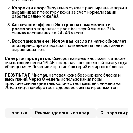
Коррекция пор:
Визуально сужает расширенные поры и
выравнивает текстуру кожи за счет нормализации
работы сальных желез.
Анти-акне эффект:
Экстракты гамамелиса и 
розмарина
подавляют рост бактерий акне на 97%,
снимая воспаления за 24–48 часов.
Восстановление:
Молочная кислота
мягко обновляет
эпидермис, предотвращая появление пятен постакне и
выравнивая тон.
Синергия продуктов:
Сыворотка идеально ложится после
очищающей пенки 19LAB, создавая завершенный цикл ухода
«Очищение + Лечение» против бактерий и жирного блеска.
РЕЗУЛЬТАТ:
Чистая, матовая кожа без жирного блеска и
высыпаний. Через 8 недель использования поры
практически незаметны, количество прыщей снижено на
70%, а лицо приобретает здоровое сияние и ровный тон.
Новинки
Рекомендованные товары
Сыворотки для