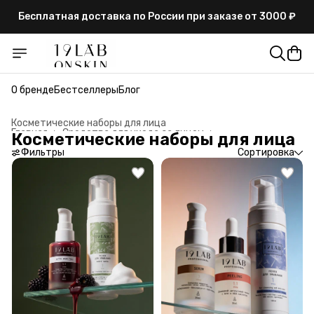
Бесплатная доставка по России при заказе от 3000 ₽
О бренде
Бестселлеры
Блог
Косметические наборы для лица
Главная
›
Средства для ухода за лицом
›
Косметические наборы для лица
Фильтры
Сортировка