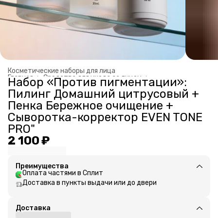
Косметические наборы для лица
Главная
›
Средства для ухода за лицом
›
Набор «Против пигментации»:
Пилинг Домашний цитрусовый +
Пенка Бережное очищение +
Сыворотка-корректор EVEN TONE
PRO"
2 100 ₽
Преимущества
Оплата частями в Сплит
Доставка в пункты выдачи или до двери
Доставка