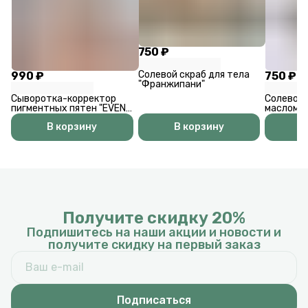
750 ₽
Солевой скраб для тела
990 ₽
750 ₽
"Франжипани"
Сыворотка-корректор
Солевой 
пигментных пятен "EVEN
маслом к
TONE PRO"
В корзину
В корзину
В
Получите скидку 20%
Подпишитесь на наши акции и новости и
получите скидку на первый заказ
Подписаться