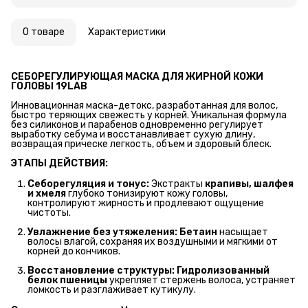
О товаре
Характеристики
СЕБОРЕГУЛИРУЮЩАЯ МАСКА ДЛЯ ЖИРНОЙ КОЖИ 
ГОЛОВЫ 19LAB
Инновационная маска-детокс, разработанная для волос,
быстро теряющих свежесть у корней. Уникальная формула
без силиконов и парабенов одновременно регулирует
выработку себума и восстанавливает сухую длину,
возвращая прическе легкость, объем и здоровый блеск.
ЭТАПЫ ДЕЙСТВИЯ:
Себорегуляция и тонус:
Экстракты
крапивы, шалфея 
и хмеля
глубоко тонизируют кожу головы,
контролируют жирность и продлевают ощущение
чистоты.
Увлажнение без утяжеления:
Бетаин
насыщает
волосы влагой, сохраняя их воздушными и мягкими от
корней до кончиков.
Восстановление структуры:
Гидролизованный 
белок пшеницы
укрепляет стержень волоса, устраняет
ломкость и разглаживает кутикулу.