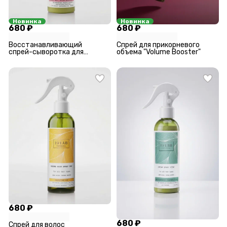
Новинка
Новинка
680 ₽
680 ₽
Восстанавливающий
Спрей для прикорневого
спрей-сыворотка для
объема "Volume Booster"
легкого расчесывания
"Detangle hair"
680 ₽
680 ₽
Спрей для волос