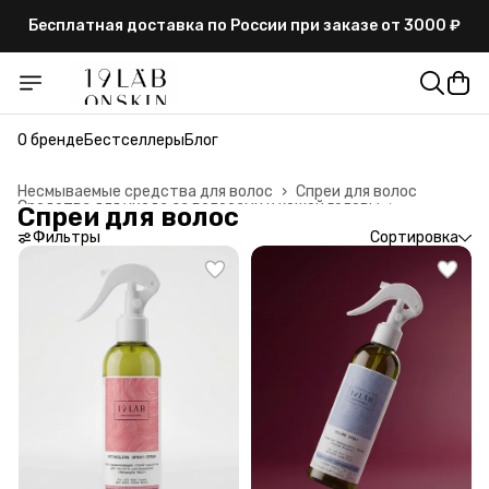
Бесплатная доставка по России при заказе от 3000 ₽
О бренде
Бестселлеры
Блог
Несмываемые средства для волос
›
Спреи для волос
Средства для ухода за волосами и кожей головы
›
Спреи для волос
Главная
›
Фильтры
Сортировка