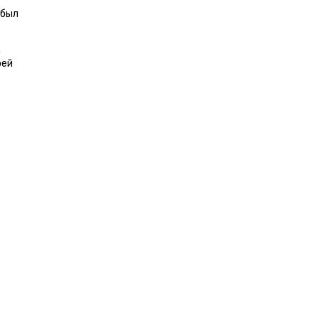
 был
у
оей