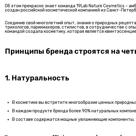
Об этом прекрасно знает команда 19Lab Nature Cosmetics – а
создан российской косметической компанией из Санкт-Петерб
Соединив свой многолетний опыт, знания о природных рецептах
трихологов, парикмахеров, стилистов, в сотрудничестве с о
командой создала косметику, которая является квинтэссенци
Принципы бренда строятся на чет
1. Натуральность
В косметике вы встретите многообразие ценных природных
В каждом продукте бренда более 90% натуральных компонен
В составе содержатся мощные увлажняющие компоненты, т