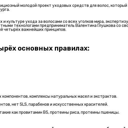
мбициозный молодой проект уходовых средств для волос, который
урга.
 и культуре ухода за волосами со всех уголков мира, экспертиз
пытными технологами предприниматель Валентина Глушкова со св
ей четырёх важнейших принципов.
ырёх основных правилах:
 компонентов, комплексы натуральных масел и экстрактов.
тов, нет SLS, парабенов и искусственных красителей.
акие как провитамин В5, протеины риса, протеины пшеницы.