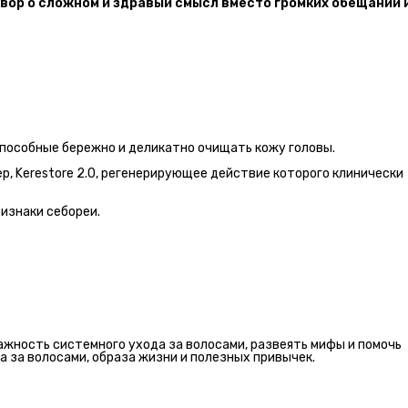
овор о сложном и здравый смысл вместо громких обещаний и
пособные бережно и деликатно очищать кожу головы.
, Kerestore 2.0, регенерирующее действие которого клинически
изнаки себореи.
важность системного ухода за волосами, развеять мифы и помочь
а за волосами, образа жизни и полезных привычек.