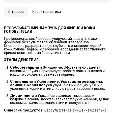
О товаре
Характеристики
БЕССУЛЬФАТНЫЙ ШАМПУНЬ ДЛЯ ЖИРНОЙ КОЖИ 
ГОЛОВЫ 19LAB
Профессиональный себорегулирующий шампунь с эко-
формулой без сульфатов, силиконов и парабенов.
Специально разработан для глубокого очищения жирной
кожи головы, борьбы с себореей и создания естественного
прикорневого объема без пушистости.
ЭТАПЫ ДЕЙСТВИЯ:
Себорегуляция и Очищение:
Эффективно удаляет
излишки себума, нормализует работу сальных желез и
надолго сохраняет свежесть корней.
Стимуляция и Укрепление:
Экстракты розмарина, 
арники и корня лопуха
улучшают микроциркуляцию,
укрепляют корни и стимулируют рост здоровых волос.
Дисциплина и Уход:
Разглаживает вьющиеся и
кудрявые локоны, восстанавливает сухие кончики, делая
волосы мягкими, шелковистыми и послушными.
Синергия продуктов:
Бессульфатное очищение идеально