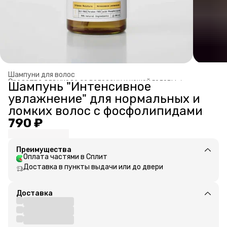
Шампуни для волос
Средства для ухода за волосами и кожей головы
›
Шампунь "Интенсивное
Главная
›
увлажнение" для нормальных и
ломких волос с фосфолипидами
790 ₽
Преимущества
Оплата частями в Сплит
Доставка в пункты выдачи или до двери
Доставка