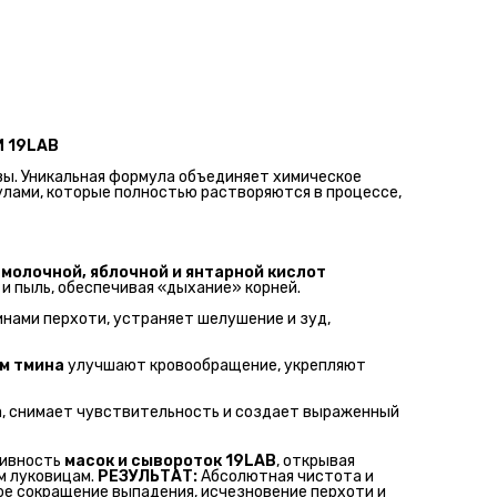
 19LAB
вы. Уникальная формула объединяет химическое
улами, которые полностью растворяются в процессе,
 молочной, яблочной и янтарной кислот
и пыль, обеспечивая «дыхание» корней.
инами перхоти, устраняет шелушение и зуд,
м тмина
улучшают кровообращение, укрепляют
, снимает чувствительность и создает выраженный
тивность
масок и сывороток 19LAB
, открывая
м луковицам.
РЕЗУЛЬТАТ:
Абсолютная чистота и
ное сокращение выпадения, исчезновение перхоти и