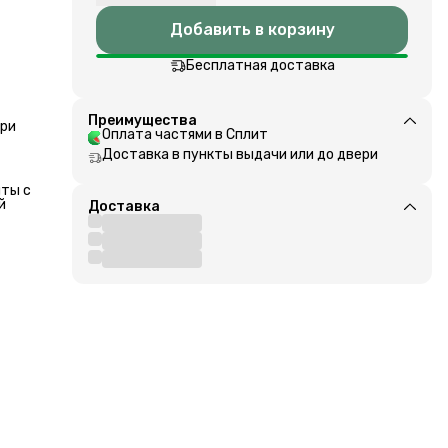
Добавить в корзину
Бесплатная доставка
ссе,
Преимущества
при
Оплата частями в Сплит
ет
Доставка в пункты выдачи или до двери
яты с
и
й
м.
Доставка
ое