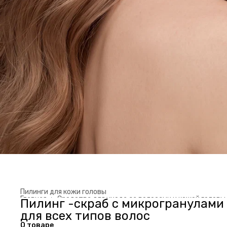
Пилинги для кожи головы
Главная
›
Средства для ухода за волосами и кожей головы
Пилинг -скраб с микрогранулами
для всех типов волос
О товаре