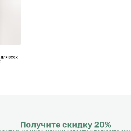
 для всех
с
Получите скидку 20%