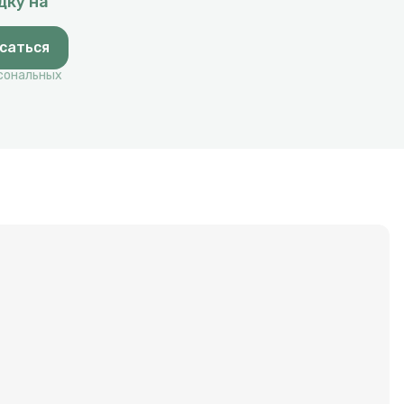
дку на
саться
рсональных