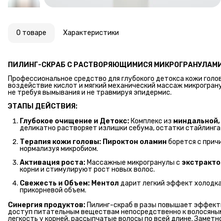
О товаре
Характеристики
ПИЛИНГ-СКРАБ С РАСТВОРЯЮЩИМИСЯ МИКРОГРАНУЛАМИ
Профессиональное средство для глубокого детокса кожи голо
воздействие кислот и мягкий механический массаж микрогран
не требуя вымывания и не травмируя эпидермис.
ЭТАПЫ ДЕЙСТВИЯ:
Глубокое очищение и Детокс:
Комплекс из
миндальной,
деликатно растворяет излишки себума, остатки стайлинга 
Терапия кожи головы:
Пироктон оламин
борется с прич
нормализуя микробиом.
Активация роста:
Массажные микрогранулы с
экстракто
корни и стимулируют рост новых волос.
Свежесть и Объем:
Ментол
дарит легкий эффект холодка
прикорневой объем.
Синергия продуктов:
Пилинг-скраб в разы повышает эффек
доступ питательным веществам непосредственно к волосяны
легкость у корней, рассыпчатые волосы по всей длине. Замет