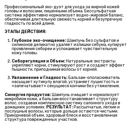
Профессиональный эко-дуэт для ухода за жирной кожей
головы и волосами, лишенными объема. Бессульфатная
система эффективно нормализует водно-жировой баланс,
обеспечивая длительную свежесть корней и безупречную
гладкость по всей длине.
ЭТАПЫ ДЕЙСТВИЯ:
Глубокое эко-очищение:
Шампунь без сульфатов и
силиконов деликатно удаляет излишки себума, купирует
проявления себореи и успокаивает чувствительную
кожу головы.
Себорегуляция и Объем:
Натуральные экстракты
укрепляют корни, стимулируют рост и создают эффект
пышности, приподнимая волосы от корней.
Увлажнение и Гладкость:
Бальзам-ополаскиватель
насыщает кутикулу влагой, устраняет пушистость и
«запечатывает» секущиеся кончики без утяжеления.
Синергия продуктов:
Шампунь очищает и нормализует
микробиом кожи, а бальзам восстанавливает структуру
волос, создавая комплексную систему салонного ухода в
домашних условиях.
РЕЗУЛЬТАТ:
Рассыпчатые, легкие и
послушные волосы, которые дольше остаются чистыми.
Прикорневой объем, здоровый блеск и восстановленная
структура поврежденных участков.