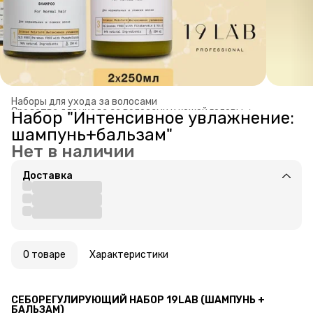
Наборы для ухода за волосами
Средства для ухода за волосами и кожей головы
›
Набор "Интенсивное увлажнение:
Главная
›
шампунь+бальзам"
Нет в наличии
Доставка
О товаре
Характеристики
СЕБОРЕГУЛИРУЮЩИЙ НАБОР 19LAB (ШАМПУНЬ + 
БАЛЬЗАМ)